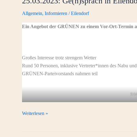
25.03.2023: Ge(h)spräch in Eilendo
Allgemein
,
Informieren
/
Eilendorf
Ein Angebot der GRÜNEN zu einem Vor-Ort-Termin a
Großes Interesse trotz strengem Wetter
Rund 50 Personen, inklusive Vertreter*innen des Nabu un
GRÜNEN-Parteivorstands nahmen teil
Bild
25.03.2023:
Weiterlesen »
Ge(h)spräch
in
Eilendorf