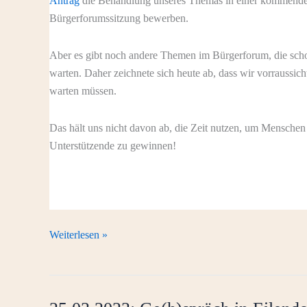
Antrag
die Behandlung unseres Themas in einer kommend
Bürgerforumssitzung bewerben.
Aber es gibt noch andere Themen im Bürgerforum, die scho
warten. Daher zeichnete sich heute ab, dass wir vorraussich
warten müssen.
Das hält uns nicht davon ab, die Zeit nutzen, um Menschen
Unterstützende zu gewinnen!
18.04.2023:
Weiterlesen »
Bürgerforum
Aachen