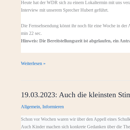
Heute hat der WDR sich zu einem Lokaltermin mit uns verab
Interview mit unserem Sprecher Hubert geführt.
Die Fernsehsendung könnt ihr noch für eine Woche in der 
min 22 sec.
Hinweis: Die Bereitstellungszeit ist abgelaufen, ein Ant
22.03.2023:
Weiterlesen »
WDR-
Fernsehinterview
vor
19.03.2023: Auch die kleinsten St
Ort
Allgemein
,
Informieren
Schon vor Wochen waren wir über den Appell eines Schulkin
Auch Kinder machen sich konkrete Gedanken über die Th