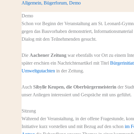
Allgemein
,
Bügerforum
,
Demo
zur
L221n
Demo
Schon vor Beginn der Veranstaltung am St. Leonard-Gymn
gegen das Bauvorhaben demonstriert, Informationsmaterial 
Dialog mit den Teilnehmenden gesucht.
Die
Aachener Zeitung
war ebenfalls vor Ort zu einem Int
später erschien ein Nachrichtenartikel mit Titel
Bürgerinitiat
Umweltgutachten
in der Zeitung.
Auch
Sibylle Keupen, die Oberbürgermeisterin
der Stad
unser Anliegen interessiert und Gespräche mit uns geführt.
Sitzung
Während der Veranstaltung, in der offene Fragestunde, kon
Initiative kurz vorstellen und mit Bezug auf den schon
im F