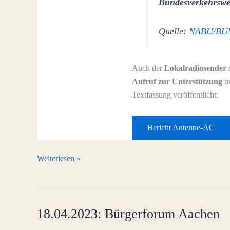
Bundesverkehrsweg
Quelle:
NABU/BUN
Auch der
Lokalradiosender
Aufruf zur Unterstützung
u
Textfassung veröffentlicht:
Bericht Antenne-AC
21.04.2023:
Weiterlesen »
Stellungnahme
NABU,
BUND
18.04.2023: Bürgerforum Aachen
und
LNU