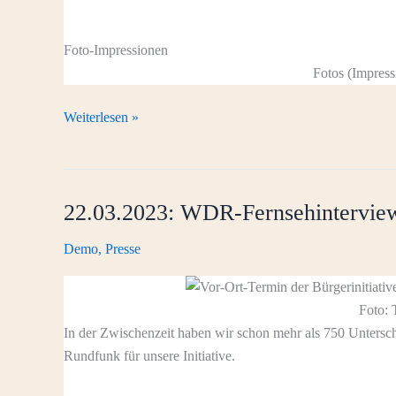
Foto-Impressionen
Fotos (Impres
23.03.2023:
Weiterlesen »
Demo
auf
der
22.03.2023: WDR-Fernsehinterview
Verkehrsminister*innenkonferenz
Demo
,
Presse
Foto: 
In der Zwischenzeit haben wir schon mehr als 750 Untersch
Rundfunk für unsere Initiative.