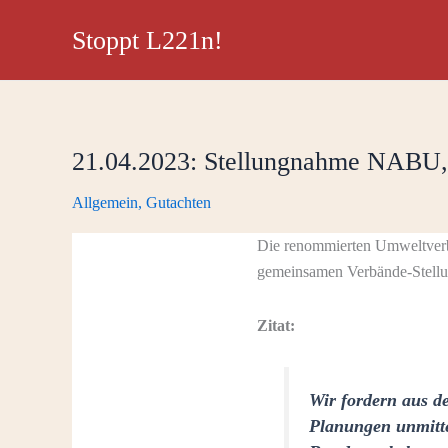
Zum
Stoppt L221n!
Inhalt
springen
21.04.2023: Stellungnahme NAB
Allgemein
,
Gutachten
Die renommierten Umweltve
gemeinsamen Verbände-Stel
Zitat:
Wir fordern aus d
Planungen unmittel