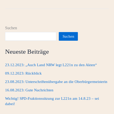
„Stoppt
L221n“
auf
dem
Brander
Suchen
Wochenmarkt
Suchen
am
04.03.2023
Neueste Beiträge
23.12.2023: „Auch Land NRW legt L221n zu den Akten“
09.12.2023: Rückblick
23.08.2023: Unterschriftenübergabe an die Oberbürgermeisterin
16.08.2023: Gute Nachrichten
Wichtig! SPD-Fraktionssitzung zur L221n am 14.8.23 – sei
dabei!