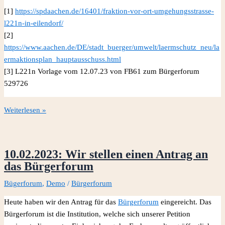
[1]
https://spdaachen.de/16401/fraktion-vor-ort-umgehungsstrasse-
l221n-in-eilendorf/
[2]
https://www.aachen.de/DE/stadt_buerger/umwelt/laermschutz_neu/la
ermaktionsplan_hauptausschuss.html
[3] L221n Vorlage vom 12.07.23 von FB61 zum Bürgerforum
529726
Wichtig!
Weiterlesen »
SPD-
Fraktionssitzung
zur
10.02.2023: Wir stellen einen Antrag an
L221n
das Bürgerforum
am
14.8.23
Bügerforum
,
Demo
/
Bürgerforum
–
Heute haben wir den Antrag für das
Bürgerforum
eingereicht. Das
sei
Bürgerforum ist die Institution, welche sich unserer Petition
dabei!