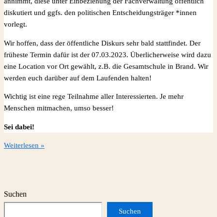
annimmt, diese unter Einbeziehung der Fachverwaltung öffentlich
diskutiert und ggfs. den politischen Entscheidungsträger *innen
vorlegt.
Wir hoffen, dass der öffentliche Diskurs sehr bald stattfindet. Der
früheste Termin dafür ist der 07.03.2023. Überlicherweise wird dazu
eine Location vor Ort gewählt, z.B. die Gesamtschule in Brand. Wir
werden euch darüber auf dem Laufenden halten!
Wichtig ist eine rege Teilnahme aller Interessierten. Je mehr
Menschen mitmachen, umso besser!
Sei dabei!
10.02.2023:
Weiterlesen »
Wir
stellen
einen
Antrag
Suchen
an
Suchen
das